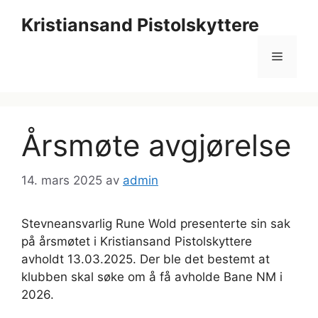
Hopp
Kristiansand Pistolskyttere
til
innhold
Meny
Årsmøte avgjørelse
14. mars 2025
av
admin
Stevneansvarlig Rune Wold presenterte sin sak
på årsmøtet i Kristiansand Pistolskyttere
avholdt 13.03.2025. Der ble det bestemt at
klubben skal søke om å få avholde Bane NM i
2026.