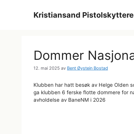
Hopp
til
Kristiansand Pistolskyttere
innhold
Dommer Nasjona
12. mai 2025
av
Bent Øystein Bostad
Klubben har hatt besøk av Helge Olden s
ga klubben 6 ferske flotte dommere for n
avholdelse av BaneNM i 2026